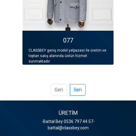
077
CLASSBEY geniş model yelpazesi ile üretim ve
toptan satış alanında üstün hizmet
sunmaktadır.
Geri
İleri
ÜRETİM
-Battal Bey 0536 797 44 57-
battal@classbey.com